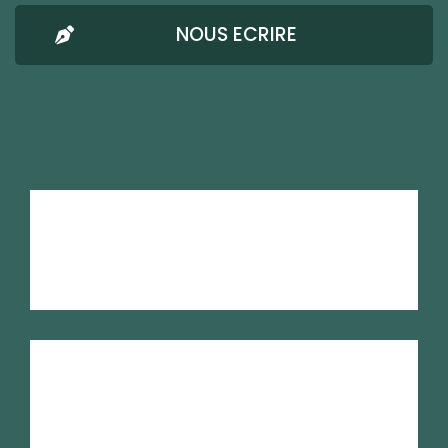
NOUS ECRIRE
AMRESO-BETHEL
Mentions Légales
Confidentialité
Nous écrire
RSE
Plan du site