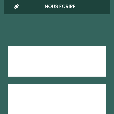
NOUS ECRIRE
AMRESO-BETHEL
Mentions Légales
Confidentialité
Nous écrire
RSE
Plan du site